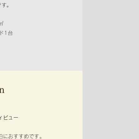
です。
㎡
ド1台
in
ィビュー
泊におすすめです。