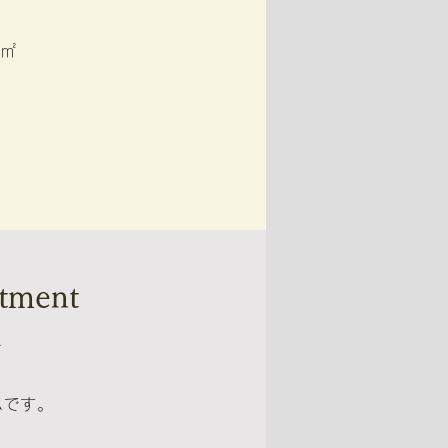
2㎡
rtment
ト
ムです。