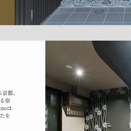
る京都、
る宿
otoは
たを
。