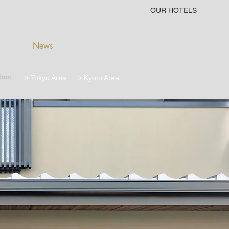
OUR HOTELS
News
tion
> Tokyo Area
> Kyoto Area