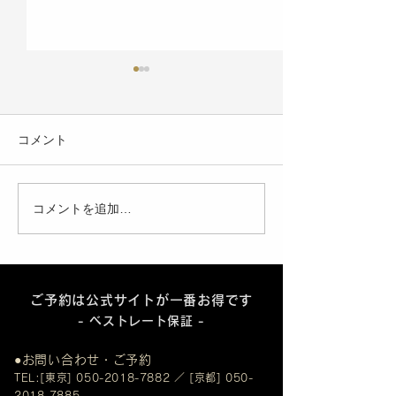
コメント
コメントを追加…
【ご来館のお客様へ重要
【Stay SAKU
なお知らせ】
条】2025年10
よいよグランド
ン！
ご予約は公式サイトが一番お得です
- ベストレート保証 -​
●お問い合わせ・ご予約
T
EL:[東京
]
050-20
18-7
882
／ [京都]
050-
2018-7
885