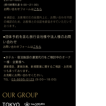
(
受
付時間共通 9:00～21:00
)
​
お問い合わせフォームは
こちら
​​※通話は、お客様対応の品質向上と、お問い合わせ内容
の確認のため、お客様との会話を録音させていただいて
おります。
●団体予約を含む旅行会社様や法人様のお問
い合わせ
​お問い合わせフォームは
こちら
●ホテル・宿泊施設の運営代行をご検討中のオーナ
ー様・企業様へ
​運営委託、運営改善、新規開業に関するご相談・お見積
りも承っております。
お気軽にお問い合わせください。
TEL：
03-6695-0123
(9:00～18:00)
OUR GROUP
TOKYO