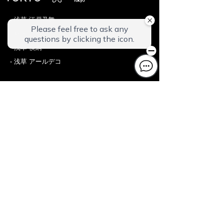
- 浅草 江戸乃舞
- 新宿 百蔵
- 浅草 横綱
- 浅草 アールデコ
KYOTO
- 東本願寺Ⅰ
- 二条四季
- 京都駅南Ⅰ
- 丹波口
- 四条烏丸
- 祇園宮川町
- 龍
- 風雅
- 御苑東
- 椿
- 二条離宮
- 朱雀大路
- 禅
- 祭
- 清水扇
- 京都駅七条